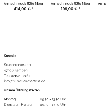
Armschmuck 925/Silber
Armschmuck 925/Silber
Arms
414,00 €
*
199,00 €
*
Kontakt
Studentenacker 1
47906 Kempen
Tel.: 02152 - 2467
info(at)juwelier-martens.de
Unsere Öffnungszeiten
Montag
09.30 - 13.30 Uhr
Dienstag - Freitag
09.30 - 13.30 Uhr