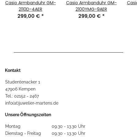
Casio Armbanduhr GM-
Casio Armbanduhr GM-
Casi
2110D-4AER
2100YMG-9AER
299,00 €
*
299,00 €
*
Kontakt
Studentenacker 1
47906 Kempen
Tel.: 02152 - 2467
info(at)juwelier-martens.de
Unsere Öffnungszeiten
Montag
09.30 - 13.30 Uhr
Dienstag - Freitag
09.30 - 13.30 Uhr