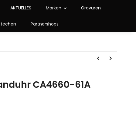
AKTUELLES
Marken
Gravuren
stechen
Partnershops
banduhr CA4660-61A