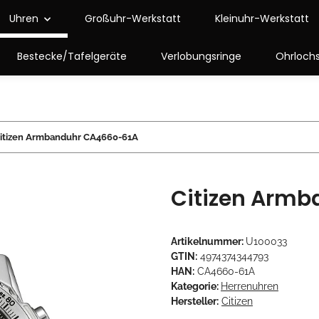
Uhren
Großuhr-Werkstatt
Kleinuhr-Werkstatt
Bestecke/Tafelgeräte
Verlobungsringe
Ohrloch
itizen Armbanduhr CA4660-61A
Citizen Arm
Artikelnummer:
U100033
GTIN:
4974374344793
HAN:
CA4660-61A
Kategorie:
Herrenuhren
Hersteller:
Citizen