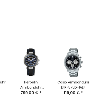
uhr
Herbelin
Casio Armbanduhr
Casi
Armbanduhr
EFR-575D-1AEF
EFR
799,00 €
37688AG65
*
119,00 €
*
1