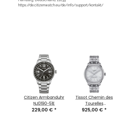
https://de.citizenwatch.eu/de/info/support/kontakt/
in des
Citizen Armbanduhr
Tissot Chemin des
es
NJ0190-51E
Tourelles
 80 39
 €
*
229,00 €
*
Powermatic 80 39
925,00 €
*
106100
mm T1398071103100