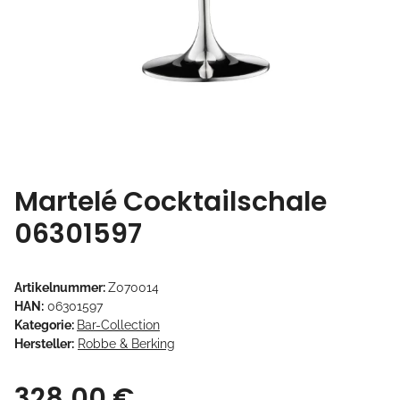
Martelé Cocktailschale
06301597
Artikelnummer:
Z070014
HAN:
06301597
Kategorie:
Bar-Collection
Hersteller:
Robbe & Berking
328,00 €