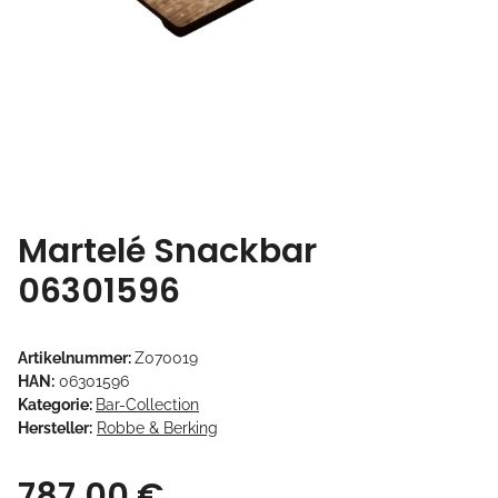
Martelé Snackbar
06301596
Artikelnummer:
Z070019
HAN:
06301596
Kategorie:
Bar-Collection
Hersteller:
Robbe & Berking
787,00 €