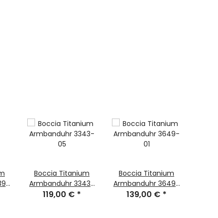
um
Boccia Titanium
Boccia Titanium
Casi
39-
Armbanduhr 3343-
Armbanduhr 3649-
LA7
119,00 €
05
*
139,00 €
01
*
5