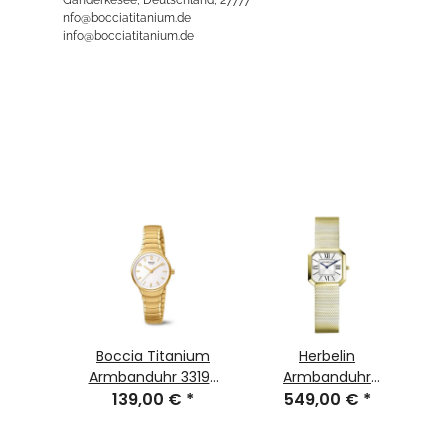
nfo@bocciatitanium.de
info@bocciatitanium.de
Sea
Boccia Titanium
Herbelin
.GP
Armbanduhr 3319-
Armbanduhr
 €
*
139,00 €
03
*
549,00 €
17426BP08
*