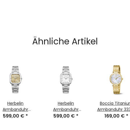
Ähnliche Artikel
Herbelin
Herbelin
Boccia Titani
Armbanduhr
Armbanduhr
Armbanduhr 33
599,00 €
17546B13
*
599,00 €
17546B12
*
169,00 €
03
*