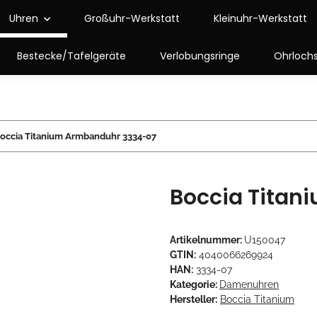
Uhren
Großuhr-Werkstatt
Kleinuhr-Werkstatt
Bestecke/Tafelgeräte
Verlobungsringe
Ohrloch
occia Titanium Armbanduhr 3334-07
Boccia Titan
Artikelnummer:
U150047
GTIN:
4040066269924
HAN:
3334-07
Kategorie:
Damenuhren
Hersteller:
Boccia Titanium