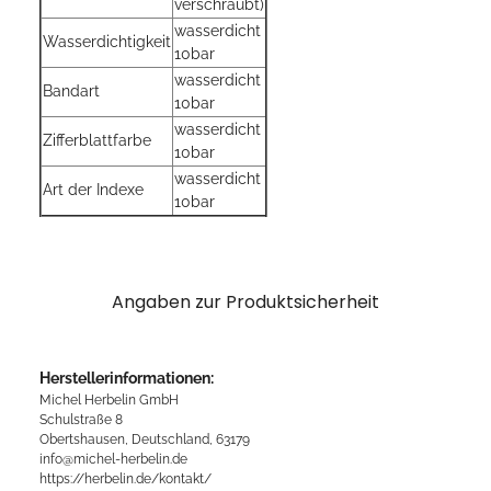
verschraubt)
wasserdicht
Wasserdichtigkeit
10bar
wasserdicht
Bandart
10bar
wasserdicht
Zifferblattfarbe
10bar
wasserdicht
Art der Indexe
10bar
Angaben zur Produktsicherheit
Herstellerinformationen:
Michel Herbelin GmbH
Schulstraße 8
Obertshausen, Deutschland, 63179
info@michel-herbelin.de
https://herbelin.de/kontakt/