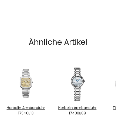
Ähnliche Artikel
Herbelin Armbanduhr
Herbelin Armbanduhr
T
17546B13
17430B89