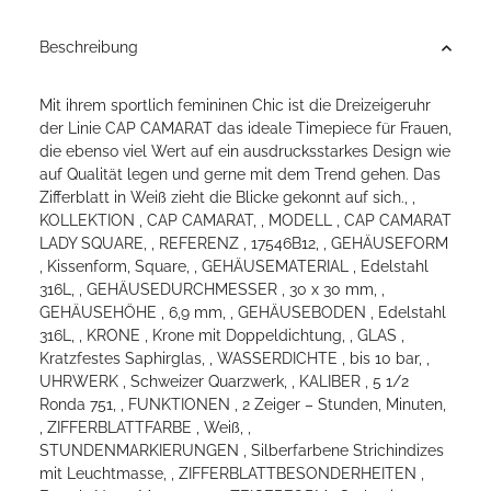
Beschreibung
Mit ihrem sportlich femininen Chic ist die Dreizeigeruhr
der Linie CAP CAMARAT das ideale Timepiece für Frauen,
die ebenso viel Wert auf ein ausdrucksstarkes Design wie
auf Qualität legen und gerne mit dem Trend gehen. Das
Zifferblatt in Weiß zieht die Blicke gekonnt auf sich., ,
KOLLEKTION , CAP CAMARAT, , MODELL , CAP CAMARAT
LADY SQUARE, , REFERENZ , 17546B12, , GEHÄUSEFORM
, Kissenform, Square, , GEHÄUSEMATERIAL , Edelstahl
316L, , GEHÄUSEDURCHMESSER , 30 x 30 mm, ,
GEHÄUSEHÖHE , 6,9 mm, , GEHÄUSEBODEN , Edelstahl
316L, , KRONE , Krone mit Doppeldichtung, , GLAS ,
Kratzfestes Saphirglas, , WASSERDICHTE , bis 10 bar, ,
UHRWERK , Schweizer Quarzwerk, , KALIBER , 5 1/2
Ronda 751, , FUNKTIONEN , 2 Zeiger – Stunden, Minuten,
, ZIFFERBLATTFARBE , Weiß, ,
STUNDENMARKIERUNGEN , Silberfarbene Strichindizes
mit Leuchtmasse, , ZIFFERBLATTBESONDERHEITEN ,