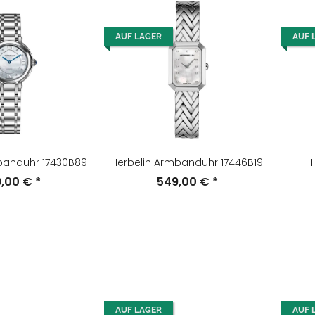
AUF LAGER
AUF 
banduhr 17430B89
Herbelin Armbanduhr 17446B19
9,00 €
*
549,00 €
*
AUF LAGER
AUF 