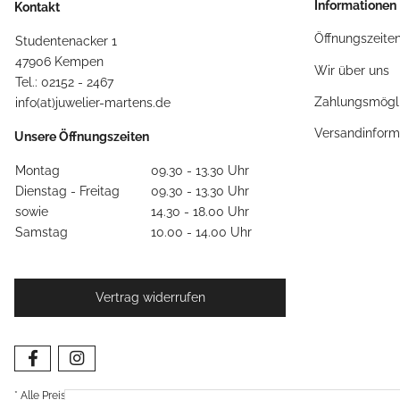
Informationen
Kontakt
Öffnungszeite
Studentenacker 1
47906 Kempen
Wir über uns
Tel.: 02152 - 2467
Zahlungsmögli
info(at)juwelier-martens.de
Versandinform
Unsere Öffnungszeiten
Montag
09.30 - 13.30 Uhr
Dienstag - Freitag
09.30 - 13.30 Uhr
sowie
14.30 - 18.00 Uhr
Samstag
10.00 - 14.00 Uhr
Vertrag widerrufen
* Alle Preise inkl. gesetzlicher USt., zzgl.
Versand