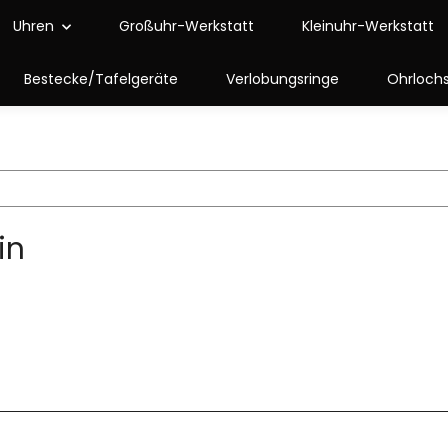
Uhren
Großuhr-Werkstatt
Kleinuhr-Werkstatt
Bestecke/Tafelgeräte
Verlobungsringe
Ohrloch
in