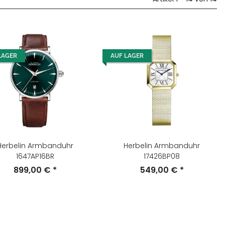
LAGER
AUF LAGER
Herbelin Armbanduhr
Herbelin Armbanduhr
1647AP16BR
17426BP08
899,00 €
*
549,00 €
*