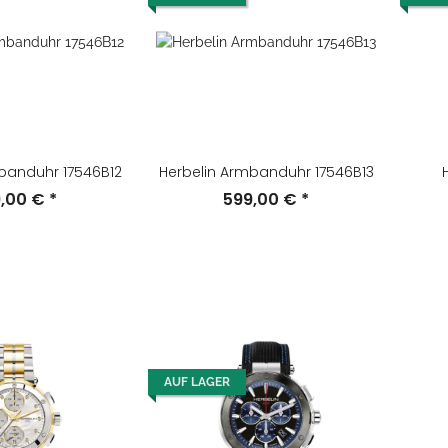
banduhr 17546B12
Herbelin Armbanduhr 17546B13
9,00 €
*
599,00 €
*
AUF LAGER