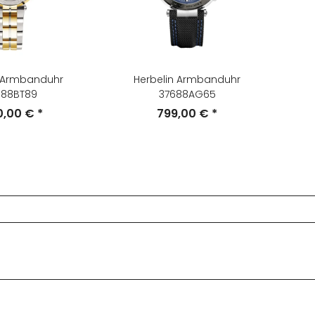
n Armbanduhr
Herbelin Armbanduhr
688BT89
37688AG65
00,00 €
*
799,00 €
*