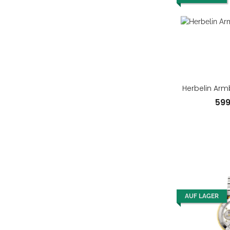
Herbelin Arm
59
AUF LAGER