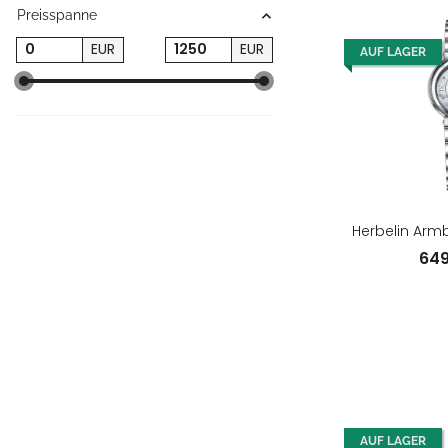
Preisspanne
EUR
EUR
AUF LAGER
Herbelin Arm
64
AUF LAGER