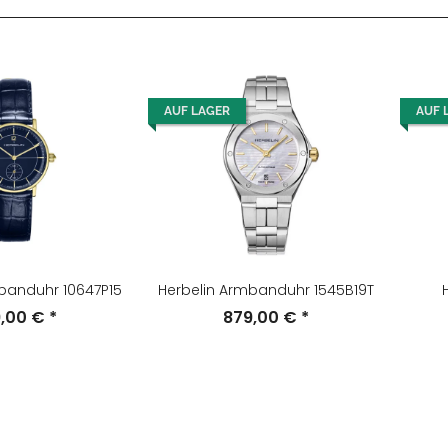
AUF LAGER
AUF 
banduhr 10647P15
Herbelin Armbanduhr 1545B19T
9,00 €
*
879,00 €
*