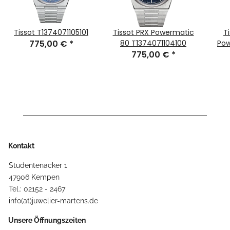
Tissot T1374071105101
Tissot PRX Powermatic
T
775,00 €
*
80 T1374071104100
Pow
775,00 €
*
Hea
Kontakt
Studentenacker 1
47906 Kempen
Tel.: 02152 - 2467
info(at)juwelier-martens.de
Unsere Öffnungszeiten