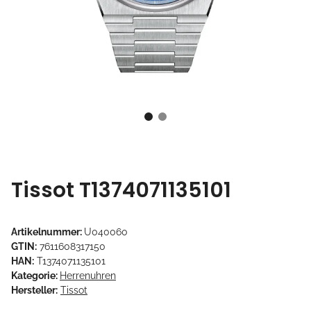
Tissot T1374071135101
Artikelnummer:
U040060
GTIN:
7611608317150
HAN:
T1374071135101
Kategorie:
Herrenuhren
Hersteller:
Tissot