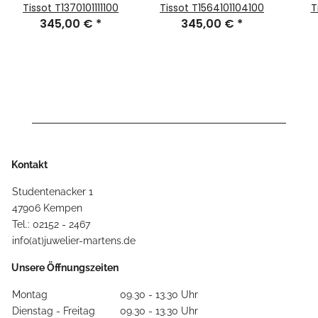
Tissot T1370101111100
Tissot T1564101104100
T
345,00 €
*
345,00 €
*
Kontakt
Studentenacker 1
47906 Kempen
Tel.: 02152 - 2467
info(at)juwelier-martens.de
Unsere Öffnungszeiten
Montag
09.30 - 13.30 Uhr
Dienstag - Freitag
09.30 - 13.30 Uhr